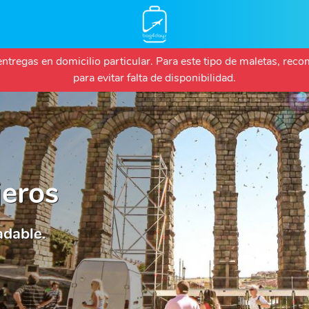
Pasar
 entregas en domicilio particular. Para este tipo de maletas, r
al
para evitar falta de disponibilidad.
contenido
principal
jeros
adable.