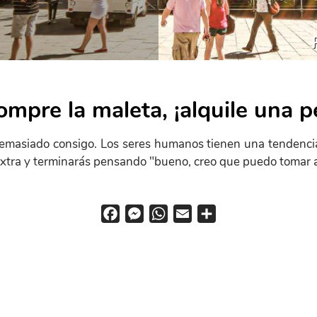
ompre la maleta, ¡alquile una 
emasiado consigo. Los seres humanos tienen una tendencia n
xtra y terminarás pensando "bueno, creo que puedo tomar a
F
M
W
E
S
a
e
h
m
h
c
s
a
a
a
e
s
t
i
r
b
e
s
l
e
o
n
A