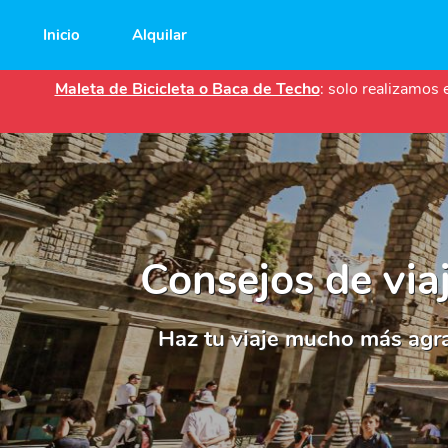
Main
Inicio
Alquilar
navigation
Maleta de Bicicleta o Baca de Techo
: solo realizamos
Consejos de via
Haz tu viaje mucho más agr