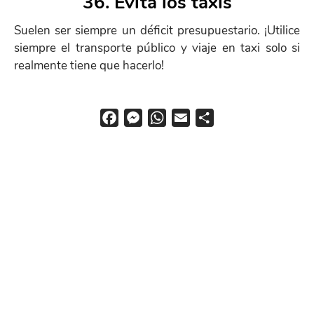
36. Evita los taxis
Help
Suelen ser siempre un déficit presupuestario. ¡Utilice
menu
siempre el transporte público y viaje en taxi solo si
realmente tiene que hacerlo!
F
M
W
E
S
a
e
h
m
h
c
s
a
a
a
e
s
t
i
r
b
e
s
l
e
o
n
A
o
g
p
k
e
p
r