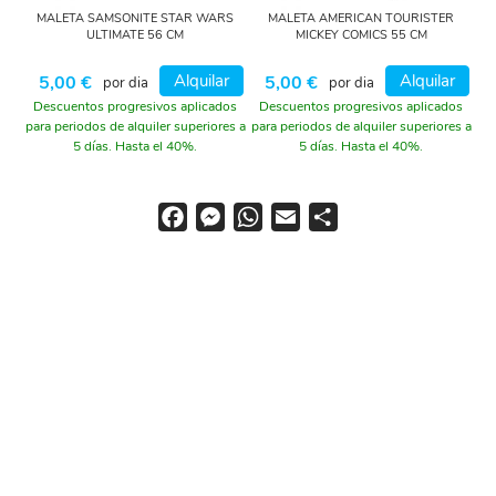
MALETA SAMSONITE STAR WARS
MALETA AMERICAN TOURISTER
ULTIMATE 56 CM
MICKEY COMICS 55 CM
Alquilar
Alquilar
5,00 €
5,00 €
por dia
por dia
Descuentos progresivos aplicados
Descuentos progresivos aplicados
para periodos de alquiler superiores a
para periodos de alquiler superiores a
5 días. Hasta el 40%.
5 días. Hasta el 40%.
F
M
W
E
S
a
e
h
m
h
c
s
a
a
a
e
s
t
i
r
b
e
s
l
e
o
n
A
o
g
p
k
e
p
r