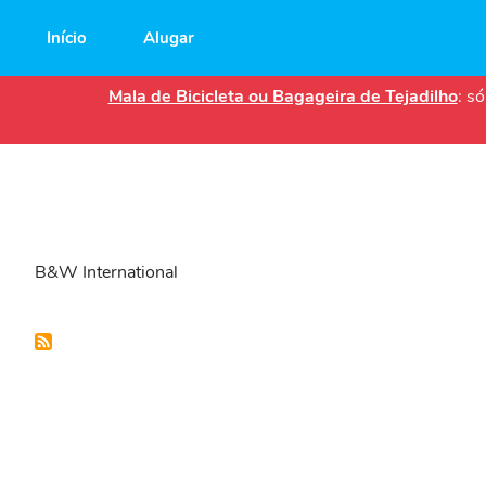
Main
Início
Alugar
navigation
Mala de Bicicleta ou Bagageira de Tejadilho
: s
B&W International