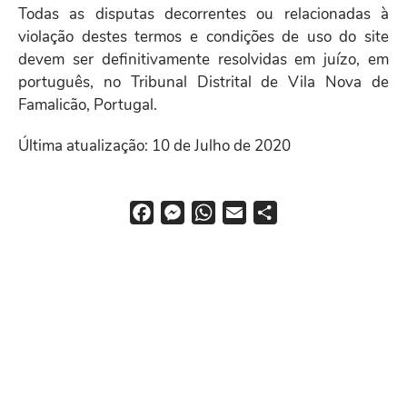
Todas as disputas decorrentes ou relacionadas à
violação destes termos e condições de uso do site
devem ser definitivamente resolvidas em juízo, em
português, no Tribunal Distrital de Vila Nova de
Famalicão, Portugal.
Última atualização: 10 de Julho de 2020
F
M
W
E
S
a
e
h
m
h
c
s
a
a
a
e
s
t
i
r
b
e
s
l
e
o
n
A
o
g
p
k
e
p
r